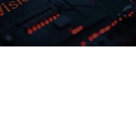
多模态多层级知识库权限管理
激活企业数据资产
可根据业务需求
9b.com问学支持文本、、、、图
践效
片、、、、音视频、
微调训练工具
构化与非结构化知识格式有效整合，，，
访问权限进行管理控制，，保障数据安
预约专家咨询
下载9b.com问学介绍
率低的问
全，，，，打造企业级私域知