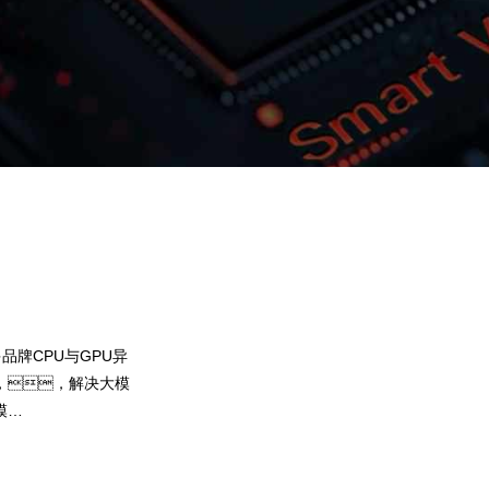
9b.com问学
智算基础设施
算力调度加速
智算中心
国内外主流模型一键调用
企业私有模型高效微调训练
品牌CPU与GPU异
提供40+基础大模型，，，，
，，解决大模
灵活选择开发应用，，，尝试最佳实
模
果。。9b.com问学提供完整私有模型
，弹性调
集，，帮助企业定制专属大模
预约专家咨询
下载9b.com问学介绍
算力GPU使用效
型，，，，解决模型应用准确