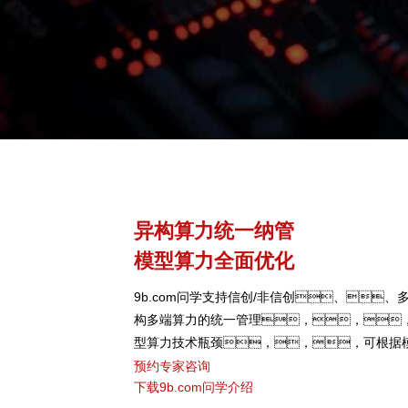
异构算力统一纳管
模型算力全面优化
9b.com问学支持信创/非信创、、多
构多端算力的统一管理，，
型算力技术瓶颈，，，可根据
型、、芯片类型，，
预约专家咨询
下载9b.com问学介绍
度，，，，提高关键核心