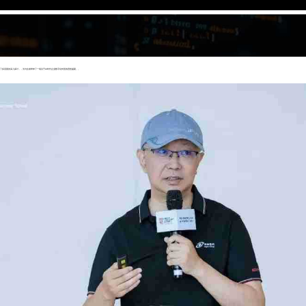
，展开了多层面的深入探讨，，为与会者带来了一场关于AI时代企业数字化转型的思想盛宴。。